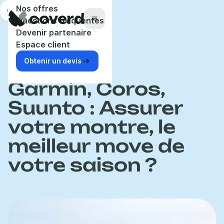
Panneau de gestion des cookies
Nos offres
Aide
Questions fréquentes
Menu
Devenir partenaire
Espace client
Obtenir un devis
Accueil
Blog
Assurance
Garmin, Coros,
Suunto : Assurer
votre montre, le
meilleur move de
votre saison ?