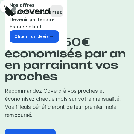
Panneau de gestion des cookies
Nos offres
Aide
Questions fréquentes
Menu
Devenir partenaire
Espace client
Obtenir un devis
Jusqu’à 150€
économisés par an
en parrainant vos
proches
Recommandez Coverd à vos proches et
économisez chaque mois sur votre mensualité.
Vos filleuls bénéficieront de leur premier mois
remboursé.