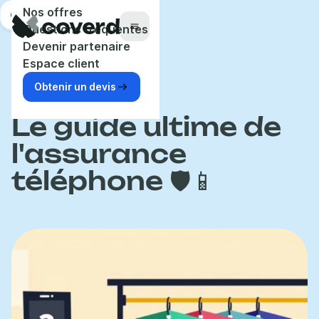
Panneau de gestion des cookies
Nos offres
Aide
Questions fréquentes
Menu
Devenir partenaire
Espace client
Obtenir un devis
Accueil
Blog
Assurance
Le guide ultime de
l'assurance
téléphone 🛡📱