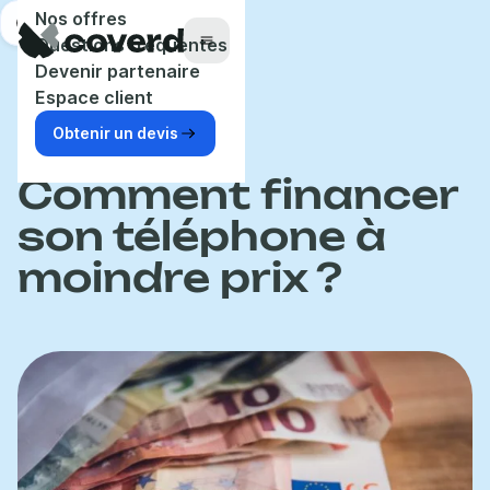
Panneau de gestion des cookies
Nos offres
Aide
Questions fréquentes
Menu
Devenir partenaire
Espace client
Obtenir un devis
Accueil
Blog
Tendance
Comment financer
son téléphone à
moindre prix ?