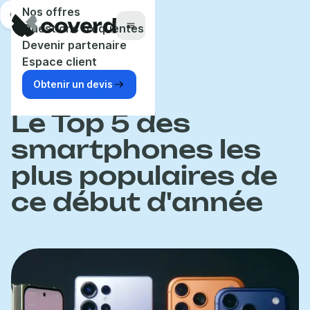
Panneau de gestion des cookies
Nos offres
Aide
Questions fréquentes
Menu
Devenir partenaire
Espace client
Obtenir un devis
Accueil
Blog
Tendance
Le Top 5 des
smartphones les
plus populaires de
ce début d'année